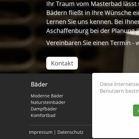
Ihr Traum vom Masterbad lässt 
Bädern fließt in Ihre Wünsche ei
Lernen Sie uns kennen. Bei Ihnen
Aschaffenburg bei der Planung 
Vereinbaren Sie einen Termin - wi
Kontakt
Bäder
Baddes
Diese Internets
Benutzern besti
Moderne Bäder
Badplanu
Natursteinbäder
Licht im 
Dampfbäder
Designbä
Komfortbad
Masterba
Impressum
|
Datenschutz