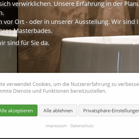
sich verwirklichen. Unsere Erfahrung in der Pla
n.
 vor Ort - oder in unserer Ausstellung. Wir sind
Ihres Masterbades.
r sind für Sie da.
ign
Bad aus einer Hand
eite verwendet Cookies, um die Nutzererfahrung zu verbess
mmte Dienste und Funktionen bereitzustellen.
ng
Komplettbad
Bad
Badausstellung
der
Musterbäder
Alle akzeptieren
Alle ablehnen
Privatsphäre-Einstellunge
d
Referenzen
Impressum
Datenschutz