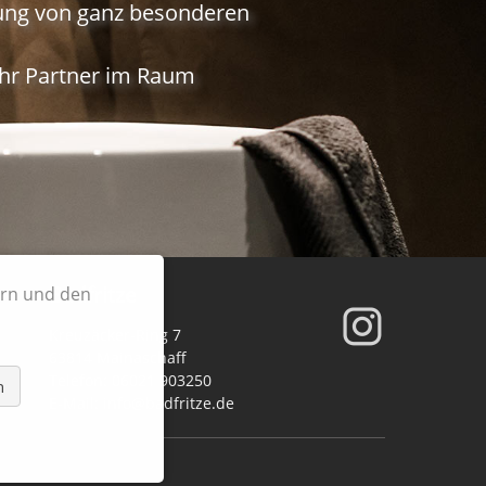
nung von ganz besonderen
 Ihr Partner im Raum
Badfritze
ern und den
Kreuzäcker-Ring 7
63814 Mainaschaff
Telefon:
06021 903250
n
E-Mail:
info@badfritze.de